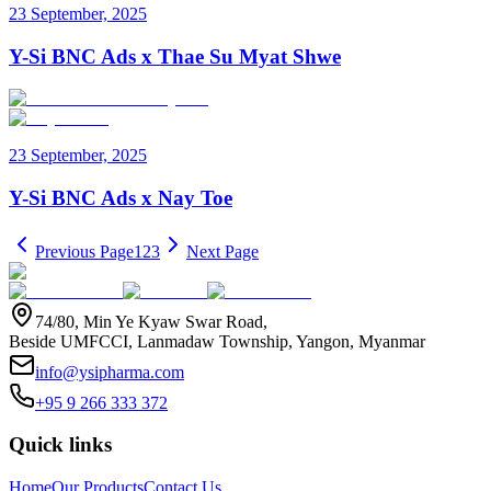
23 September, 2025
Y-Si BNC Ads x Thae Su Myat Shwe
23 September, 2025
Y-Si BNC Ads x Nay Toe
Previous Page
1
2
3
Next Page
74/80, Min Ye Kyaw Swar Road,
Beside UMFCCI, Lanmadaw Township, Yangon, Myanmar
info@ysipharma.com
+95 9 266 333 372
Quick links
Home
Our Products
Contact Us