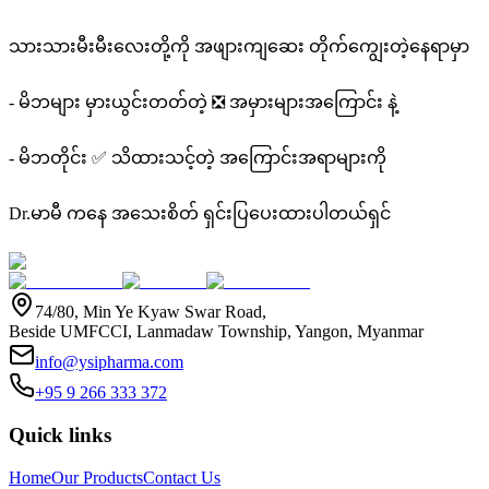
သားသားမီးမီးလေးတို့ကို အဖျားကျဆေး တိုက်ကျွေးတဲ့နေရာမှာ
- မိဘများ မှားယွင်းတတ်တဲ့ ❎ အမှားများအကြောင်း နဲ့
- မိဘတိုင်း ✅ သိထားသင့်တဲ့ အကြောင်းအရာများကို
Dr.မာမီ ကနေ အသေးစိတ် ရှင်းပြပေးထားပါတယ်ရှင်
74/80, Min Ye Kyaw Swar Road,
Beside UMFCCI, Lanmadaw Township, Yangon, Myanmar
info@ysipharma.com
+95 9 266 333 372
Quick links
Home
Our Products
Contact Us