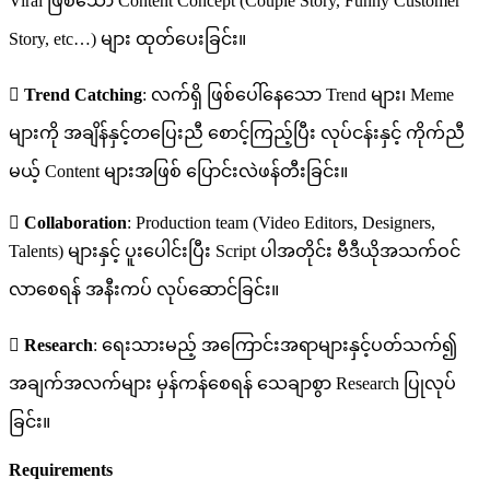
Viral ဖြစ်သော Content Concept (Couple Story, Funny Customer
Story, etc…) များ ထုတ်ပေးခြင်း။

Trend Catching
: လက်ရှိ ဖြစ်ပေါ်နေသော Trend များ၊ Meme
များကို အချိန်နှင့်တပြေးညီ စောင့်ကြည့်ပြီး လုပ်ငန်းနှင့် ကိုက်ညီ
မယ့် Content များအဖြစ် ပြောင်းလဲဖန်တီးခြင်း။

Collaboration
: Production team (Video Editors, Designers,
Talents) များနှင့် ပူးပေါင်းပြီး Script ပါအတိုင်း ဗီဒီယိုအသက်ဝင်
လာစေရန် အနီးကပ် လုပ်ဆောင်ခြင်း။

Research
: ရေးသားမည့် အကြောင်းအရာများနှင့်ပတ်သက်၍
အချက်အလက်များ မှန်ကန်စေရန် သေချာစွာ Research ပြုလုပ်
ခြင်း။
Requirements