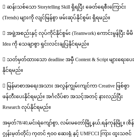
 ဆန်းသစ်သော Storytelling Skill ရှိရပြီး ခေတ်ရေစီးကြောင်း
(Trends) များကို လျင်မြန်စွာ ဖမ်းဆုပ်နိုင်စွမ်း ရှိရမည်။
 အဖွဲ့အစည်းနှင့် လုပ်ကိုင်နိုင်စွမ်း (Teamwork) ကောင်းမွန်ပြီး မိမိ
Idea ကို သေချာစွာ ရှင်းလင်းချပြနိုင်ရမည်။
 သတ်မှတ်ထားသော deadline အမှီ Content & Script များရေးပေး
နိုင်ရမည်။
 မြန်မာစာအရေးအသား အလွန်ကျွမ်းကျင်ကာ Creative ဖြစ်စွာ
ဖန်တီးပေးနိုင်ရမည်။ အင်္ဂလိပ်စာ အသင့်အတင့် နားလည်ပြီး
Research လုပ်နိုင်ရမည်။
အမှတ်78/40,မင်းရဲကျော်စွာ, လမ်းမတော်မြို့နယ်,ရန်ကုန်မြို့။ (စိန်
ဂျွန်းမှတ်တိုင်) ကုတင် ၅၀၀ ဆေးရုံ နှင့် UMFCCI ကြား ထူးသဇင်