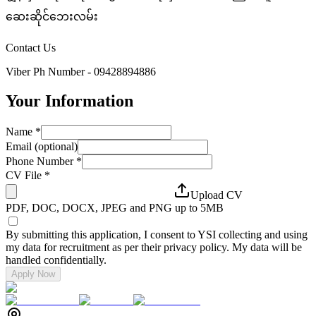
ဆေးဆိုင်ဘေးလမ်း
Contact Us
Viber Ph Number - 09428894886
Your Information
Name
*
Email (optional)
Phone Number
*
CV File
*
Upload CV
PDF, DOC, DOCX, JPEG and PNG up to 5MB
By submitting this application, I consent to YSI collecting and using
my data for recruitment as per their privacy policy. My data will be
handled confidentially.
Apply Now