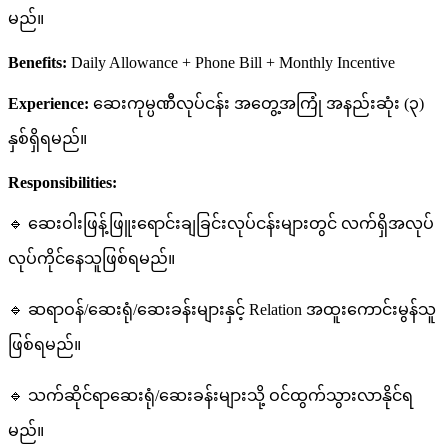
မည်။
Benefits:
Daily Allowance + Phone Bill + Monthly Incentive
Experience:
ဆေးကုမ္ပဏီလုပ်ငန်း အတွေ့အကြုံ အနည်းဆုံး (၃)
နှစ်ရှိရမည်။
Responsibilities:
🔹 ဆေးဝါးဖြန့်ဖြူးရောင်းချခြင်းလုပ်ငန်းများတွင် လက်ရှိအလုပ်
လုပ်ကိုင်နေသူဖြစ်ရမည်။
🔹 ဆရာဝန်/ဆေးရုံ/ဆေးခန်းများနှင့် Relation အထူးကောင်းမွန်သူ
ဖြစ်ရမည်။
🔹 သက်ဆိုင်ရာဆေးရုံ/ဆေးခန်းများသို့ ဝင်ထွက်သွားလာနိုင်ရ
မည်။