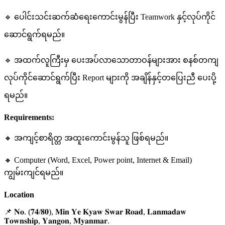
🔹 ပေါင်းသင်းဆက်ဆံရေးကောင်းမွန်ပြီး Teamwork နှင့်လုပ်ကိုင်
ဆောင်ရွက်ရမည်။
🔹 အထက်လူကြီးမှ ပေးအပ်လာသောတာဝန်များအား စနစ်တကျ
လုပ်ကိုင်ဆောင်ရွက်ပြီး Report များကို အချိန်နှင့်တပြေးညီ ပေးပို့
ရမည်။
Requirements:
🔸 အကျင့်စာရိတ္တ အထူးကောင်းမွန်သူ ဖြစ်ရမည်။
🔸 Computer (Word, Excel, Power point, Internet & Email)
ကျွမ်းကျင်ရမည်။
Location
📌 𝐍𝐨. (𝟕𝟒/𝟖𝟎), 𝐌𝐢𝐧 𝐘𝐞 𝐊𝐲𝐚𝐰 𝐒𝐰𝐚𝐫 𝐑𝐨𝐚𝐝, 𝐋𝐚𝐧𝐦𝐚𝐝𝐚𝐰
𝐓𝐨𝐰𝐧𝐬𝐡𝐢𝐩, 𝐘𝐚𝐧𝐠𝐨𝐧, 𝐌𝐲𝐚𝐧𝐦𝐚𝐫.