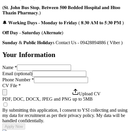
(𝐒𝐭. 𝐉𝐨𝐡𝐧 𝐁𝐮𝐬 𝐒𝐭𝐨𝐩, 𝐁𝐞𝐭𝐰𝐞𝐞𝐧 𝟓𝟎𝟎 𝐁𝐞𝐝𝐝𝐞𝐝 𝐇𝐨𝐬𝐩𝐢𝐭𝐚𝐥 𝐚𝐧𝐝 𝐇𝐭𝐨𝐨
𝐓𝐡𝐚𝐳𝐢𝐧 𝐏𝐡𝐚𝐫𝐦𝐚𝐜𝐲.)
🔔 𝐖𝐨𝐫𝐤𝐢𝐧𝐠 𝐃𝐚𝐲𝐬 - 𝐌𝐨𝐧𝐝𝐚𝐲 𝐭𝐨 𝐅𝐫𝐢𝐝𝐚𝐲 ( 𝟖:𝟑𝟎 𝐀𝐌 𝐭𝐨 𝟓:𝟑𝟎 𝐏𝐌 )
𝐎𝐟𝐟 𝐃𝐚𝐲 - 𝐒𝐚𝐭𝐮𝐫𝐝𝐚𝐲 (𝐀𝐥𝐭𝐞𝐫𝐧𝐚𝐭𝐞)
𝐒𝐮𝐧𝐝𝐚𝐲 & 𝐏𝐮𝐛𝐥𝐢𝐜 𝐇𝐨𝐥𝐢𝐝𝐚𝐲s Contact Us - 09428894886 ( Viber )
Your Information
Name
*
Email (optional)
Phone Number
*
CV File
*
Upload CV
PDF, DOC, DOCX, JPEG and PNG up to 5MB
By submitting this application, I consent to YSI collecting and using
my data for recruitment as per their privacy policy. My data will be
handled confidentially.
Apply Now