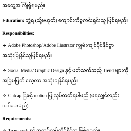
အတွေ့အကြုံရှိရမည်။
Education:
ဘွဲ့ရ (သို့မဟုတ်) ကျောင်းကိစ္စကင်းရှင်းသူ ဖြစ်ရမည်။
Responsibilities:
🔹 Adobe Photoshop/ Adobe Illustrator ကျွမ်းကျင်ပိုင်နိုင်စွာ
အသုံးပြုနိုင်သူဖြစ်ရမည်။
🔹 Social Media/ Graphic Design နှင့် ပတ်သက်သည့် Trend များကို
အမြဲမပြတ် လေ့လာ အသုံးချနိုင်ရမည်။
🔹 Cutcap ြဖင့် ‌motion ပြုလုပ်တတ်ရပါမည် (မရလျှင်လည်း
သင်ပေးမည်)
Requirements:
🔸 Teamwork နှင့် အလုပ်လုပ်ကိုင်နိုင်သူ ဖြစ်ရမည်။