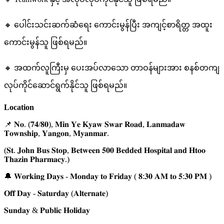
🔸 ပေါင်းသင်းဆက်ဆံရေး ကောင်းမွန်ပြီး အကျင့်စာရိတ္တ အထူး
ကောင်းမွန်သူ ဖြစ်ရမည်။
🔸 အထက်လူကြီးမှ ပေးအပ်လာသော တာဝန်များအား စနစ်တကျ
လုပ်ကိုင်ဆောင်ရွက်နိုင်သူ ဖြစ်ရမည်။
Location
📌 𝐍𝐨. (𝟕𝟒/𝟖𝟎), 𝐌𝐢𝐧 𝐘𝐞 𝐊𝐲𝐚𝐰 𝐒𝐰𝐚𝐫 𝐑𝐨𝐚𝐝, 𝐋𝐚𝐧𝐦𝐚𝐝𝐚𝐰
𝐓𝐨𝐰𝐧𝐬𝐡𝐢𝐩, 𝐘𝐚𝐧𝐠𝐨𝐧, 𝐌𝐲𝐚𝐧𝐦𝐚𝐫.
(𝐒𝐭. 𝐉𝐨𝐡𝐧 𝐁𝐮𝐬 𝐒𝐭𝐨𝐩, 𝐁𝐞𝐭𝐰𝐞𝐞𝐧 𝟓𝟎𝟎 𝐁𝐞𝐝𝐝𝐞𝐝 𝐇𝐨𝐬𝐩𝐢𝐭𝐚𝐥 𝐚𝐧𝐝 𝐇𝐭𝐨𝐨
𝐓𝐡𝐚𝐳𝐢𝐧 𝐏𝐡𝐚𝐫𝐦𝐚𝐜𝐲.)
🔔 𝐖𝐨𝐫𝐤𝐢𝐧𝐠 𝐃𝐚𝐲𝐬 - 𝐌𝐨𝐧𝐝𝐚𝐲 𝐭𝐨 𝐅𝐫𝐢𝐝𝐚𝐲 ( 𝟖:𝟑𝟎 𝐀𝐌 𝐭𝐨 𝟓:𝟑𝟎 𝐏𝐌 )
𝐎𝐟𝐟 𝐃𝐚𝐲 - 𝐒𝐚𝐭𝐮𝐫𝐝𝐚𝐲 (𝐀𝐥𝐭𝐞𝐫𝐧𝐚𝐭𝐞)
𝐒𝐮𝐧𝐝𝐚𝐲 & 𝐏𝐮𝐛𝐥𝐢𝐜 𝐇𝐨𝐥𝐢𝐝𝐚𝐲