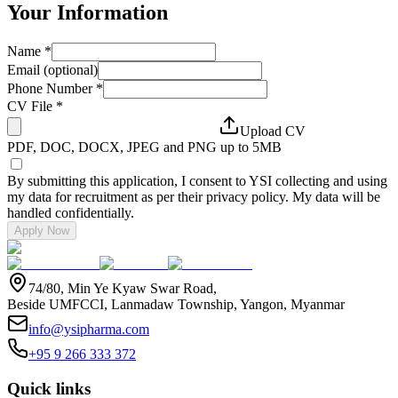
Your Information
Name
*
Email (optional)
Phone Number
*
CV File
*
Upload CV
PDF, DOC, DOCX, JPEG and PNG up to 5MB
By submitting this application, I consent to YSI collecting and using
my data for recruitment as per their privacy policy. My data will be
handled confidentially.
Apply Now
74/80, Min Ye Kyaw Swar Road,
Beside UMFCCI, Lanmadaw Township, Yangon, Myanmar
info@ysipharma.com
+95 9 266 333 372
Quick links